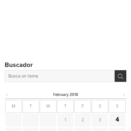
Buscador
February
2018
M
T
W
T
F
S
S
4
1
2
3