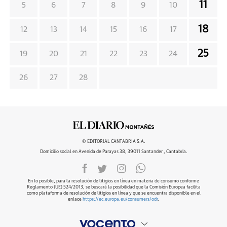
11
5
6
7
8
9
10
18
12
13
14
15
16
17
25
19
20
21
22
23
24
26
27
28
© EDITORIAL CANTABRIA S.A.
Domicilio social en Avenida de Parayas 38, 39011 Santander , Cantabria.
En lo posible, para la resolución de litigios en línea en materia de consumo conforme
Reglamento (UE) 524/2013, se buscará la posibilidad que la Comisión Europea facilita
como plataforma de resolución de litigios en línea y que se encuentra disponible en el
enlace
https://ec.europa.eu/consumers/odr
.