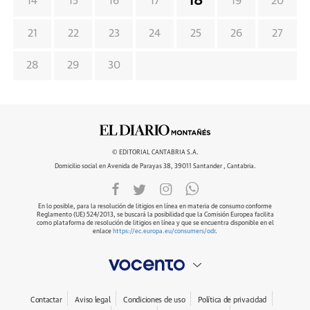
18
14
15
16
17
19
20
21
22
23
24
25
26
27
28
29
30
© EDITORIAL CANTABRIA S.A.
Domicilio social en Avenida de Parayas 38, 39011 Santander , Cantabria.
En lo posible, para la resolución de litigios en línea en materia de consumo conforme
Reglamento (UE) 524/2013, se buscará la posibilidad que la Comisión Europea facilita
como plataforma de resolución de litigios en línea y que se encuentra disponible en el
enlace
https://ec.europa.eu/consumers/odr
.
Contactar
Aviso legal
Condiciones de uso
Política de privacidad