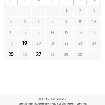
M
T
W
T
F
S
S
1
2
3
4
5
6
7
8
9
10
11
12
13
14
15
16
17
19
18
20
21
22
23
24
25
27
26
28
29
30
© EDITORIAL CANTABRIA S.A.
Domicilio social en Avenida de Parayas 38, 39011 Santander , Cantabria.