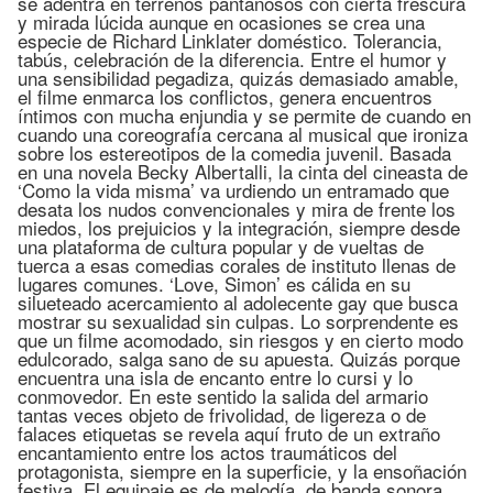
se adentra en terrenos pantanosos con cierta frescura
y mirada lúcida aunque en ocasiones se crea una
especie de Richard Linklater doméstico. Tolerancia,
tabús, celebración de la diferencia. Entre el humor y
una sensibilidad pegadiza, quizás demasiado amable,
el filme enmarca los conflictos, genera encuentros
íntimos con mucha enjundia y se permite de cuando en
cuando una coreografía cercana al musical que ironiza
sobre los estereotipos de la comedia juvenil. Basada
en una novela Becky Albertalli, la cinta del cineasta de
‘Como la vida misma’ va urdiendo un entramado que
desata los nudos convencionales y mira de frente los
miedos, los prejuicios y la integración, siempre desde
una plataforma de cultura popular y de vueltas de
tuerca a esas comedias corales de instituto llenas de
lugares comunes. ‘Love, Simon’ es cálida en su
silueteado acercamiento al adolecente gay que busca
mostrar su sexualidad sin culpas. Lo sorprendente es
que un filme acomodado, sin riesgos y en cierto modo
edulcorado, salga sano de su apuesta. Quizás porque
encuentra una isla de encanto entre lo cursi y lo
conmovedor. En este sentido la salida del armario
tantas veces objeto de frivolidad, de ligereza o de
falaces etiquetas se revela aquí fruto de un extraño
encantamiento entre los actos traumáticos del
protagonista, siempre en la superficie, y la ensoñación
festiva. El equipaje es de melodía, de banda sonora