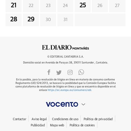
21
25
22
23
24
26
27
28
29
30
31
© EDITORIAL CANTABRIA S.A.
Domicilio social en Avenida de Parayas 38, 39011 Santander , Cantabria.
En lo posible, para la resolución de litigios en línea en materia de consumo conforme
Reglamento (UE) 524/2013, se buscará la posibilidad que la Comisión Europea facilita
como plataforma de resolución de litigios en línea y que se encuentra disponible en el
enlace
https://ec.europa.eu/consumers/odr
.
Contactar
Aviso legal
Condiciones de uso
Política de privacidad
Publicidad
Mapa web
Política de cookies