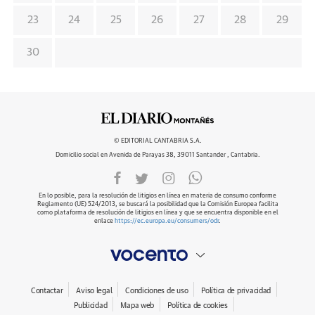
23
24
25
26
27
28
29
30
© EDITORIAL CANTABRIA S.A.
Domicilio social en Avenida de Parayas 38, 39011 Santander , Cantabria.
En lo posible, para la resolución de litigios en línea en materia de consumo conforme
Reglamento (UE) 524/2013, se buscará la posibilidad que la Comisión Europea facilita
como plataforma de resolución de litigios en línea y que se encuentra disponible en el
enlace
https://ec.europa.eu/consumers/odr
.
Contactar
Aviso legal
Condiciones de uso
Política de privacidad
Publicidad
Mapa web
Política de cookies