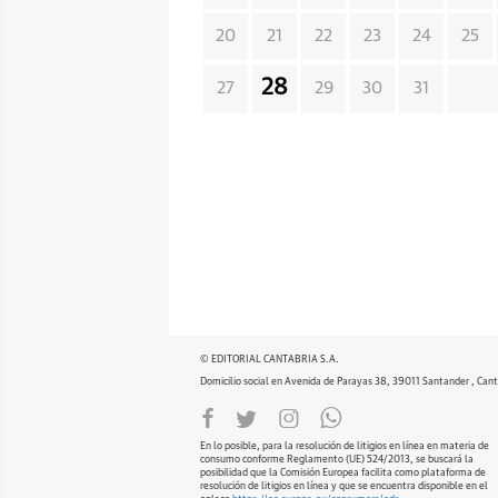
20
21
22
23
24
25
28
27
29
30
31
© EDITORIAL CANTABRIA S.A.
Domicilio social en Avenida de Parayas 38, 39011 Santander , Cant
En lo posible, para la resolución de litigios en línea en materia de
consumo conforme Reglamento (UE) 524/2013, se buscará la
posibilidad que la Comisión Europea facilita como plataforma de
resolución de litigios en línea y que se encuentra disponible en el