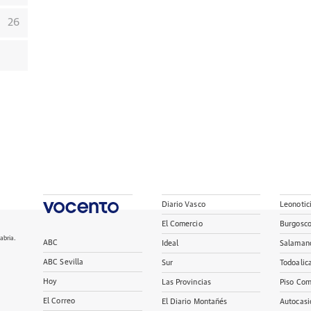
26
Diario Vasco
Leonotic
El Comercio
Burgosc
abria.
ABC
Ideal
Salaman
ABC Sevilla
Sur
Todoalic
Hoy
Las Provincias
Piso Com
El Correo
El Diario Montañés
Autocasi