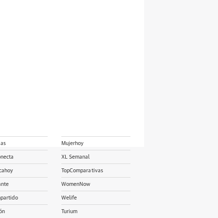
ias
Mujerhoy
onecta
XL Semanal
cahoy
TopComparativas
ante
WomenNow
partido
Welife
ón
Turium