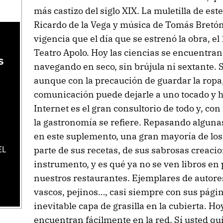
más castizo del siglo XIX. La muletilla de este
Ricardo de la Vega y música de Tomás Bretó
vigencia que el día que se estrenó la obra, el
s
Teatro Apolo. Hoy las ciencias se encuentran
s
navegando en seco, sin brújula ni sextante. 
aunque con la precaución de guardar la ropa
comunicación puede dejarle a uno tocado y 
Internet es el gran consultorio de todo y, con
la gastronomía se refiere. Repasando algunas
en este suplemento, una gran mayoría de los 
parte de sus recetas, de sus sabrosas creacion
EL
instrumento, y es qué ya no se ven libros en 
nuestros restaurantes. Ejemplares de autore
vascos, pejinos…, casi siempre con sus pági
inevitable capa de grasilla en la cubierta. Ho
encuentran fácilmente en la red. Sí usted qu