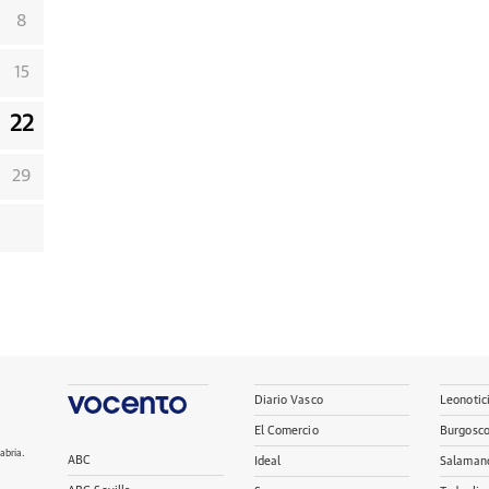
8
15
22
29
Diario Vasco
Leonotic
El Comercio
Burgosc
abria.
ABC
Ideal
Salaman