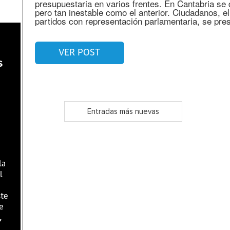
presupuestaria en varios frentes. En Cantabria se 
pero tan inestable como el anterior. Ciudadanos, 
partidos con representación parlamentaria, se pre
VER POST
s
Entradas más nuevas
la
l
ste
e
,