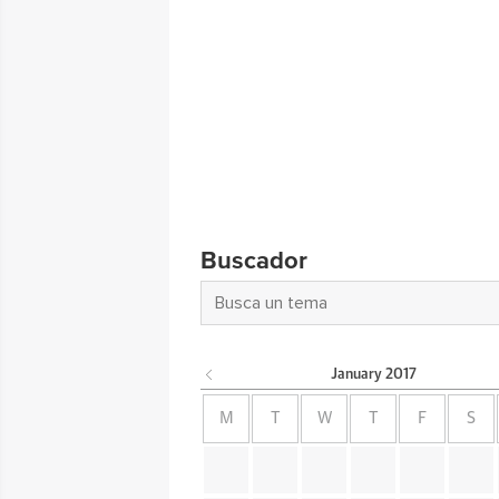
Buscador
January
2017
M
T
W
T
F
S