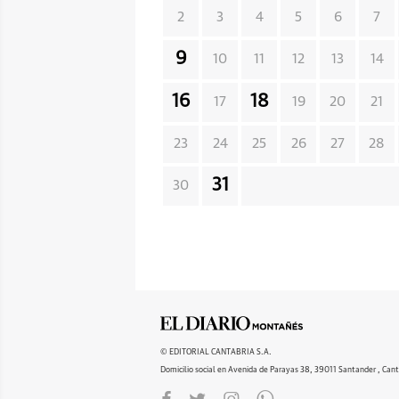
2
3
4
5
6
7
9
10
11
12
13
14
16
18
17
19
20
21
23
24
25
26
27
28
31
30
© EDITORIAL CANTABRIA S.A.
Domicilio social en Avenida de Parayas 38, 39011 Santander , Cant