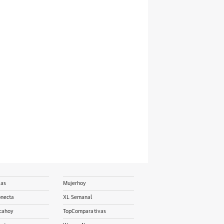
ias
Mujerhoy
onecta
XL Semanal
cahoy
TopComparativas