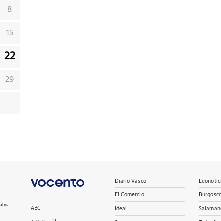
8
15
22
29
Diario Vasco
Leonotic
El Comercio
Burgosc
abria.
ABC
Ideal
Salaman