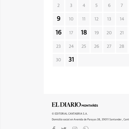
2
3
4
5
6
7
9
10
11
12
13
14
16
18
17
19
20
21
23
24
25
26
27
28
31
30
© EDITORIAL CANTABRIA S.A.
Domicilio social en Avenida de Parayas 38, 39011 Santander , Cant