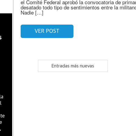
el Comité Federal aprobó la convocatoria de prima
desatado todo tipo de sentimientos entre la militanci
Nadie […]
VER POST
s
Entradas más nuevas
la
l
ste
e
,