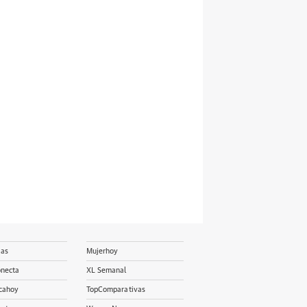
ias
Mujerhoy
onecta
XL Semanal
cahoy
TopComparativas