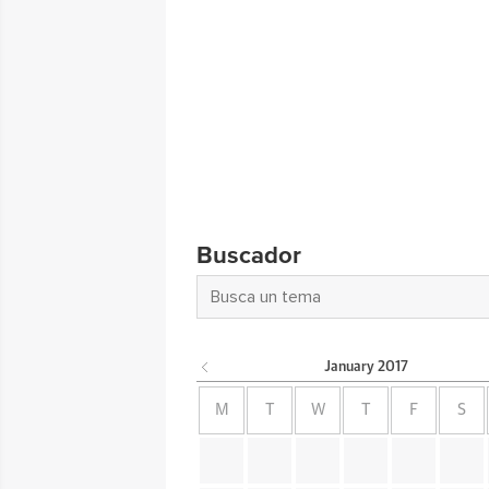
Buscador
January
2017
M
T
W
T
F
S