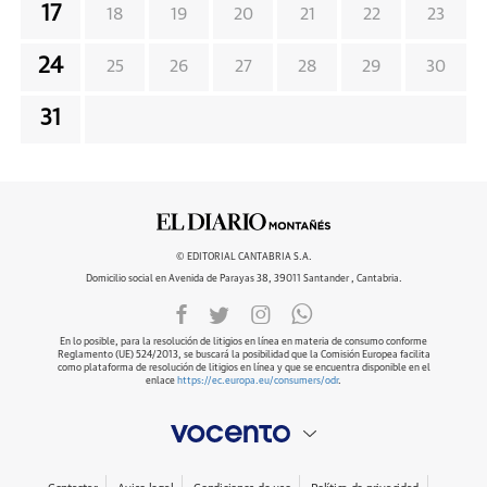
17
18
19
20
21
22
23
24
25
26
27
28
29
30
31
© EDITORIAL CANTABRIA S.A.
Domicilio social en Avenida de Parayas 38, 39011 Santander , Cantabria.
En lo posible, para la resolución de litigios en línea en materia de consumo conforme
Reglamento (UE) 524/2013, se buscará la posibilidad que la Comisión Europea facilita
como plataforma de resolución de litigios en línea y que se encuentra disponible en el
enlace
https://ec.europa.eu/consumers/odr
.