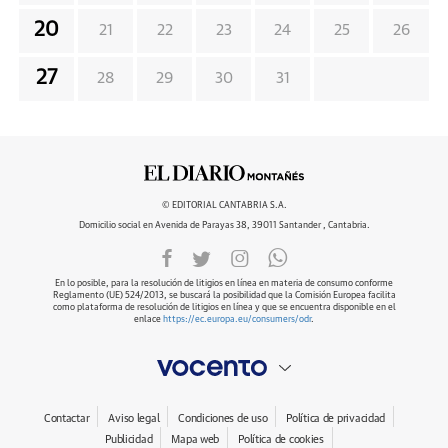
20
21
22
23
24
25
26
27
28
29
30
31
© EDITORIAL CANTABRIA S.A.
Domicilio social en Avenida de Parayas 38, 39011 Santander , Cantabria.
En lo posible, para la resolución de litigios en línea en materia de consumo conforme
Reglamento (UE) 524/2013, se buscará la posibilidad que la Comisión Europea facilita
como plataforma de resolución de litigios en línea y que se encuentra disponible en el
enlace
https://ec.europa.eu/consumers/odr
.
Contactar
Aviso legal
Condiciones de uso
Política de privacidad
Publicidad
Mapa web
Política de cookies