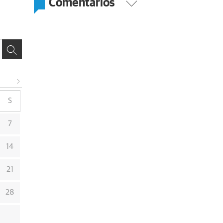
Comentarios
S
7
14
21
28