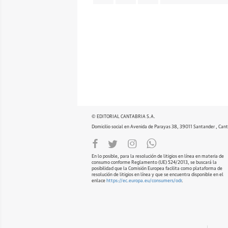
© EDITORIAL CANTABRIA S.A.
Domicilio social en Avenida de Parayas 38, 39011 Santander , Cant
En lo posible, para la resolución de litigios en línea en materia de
consumo conforme Reglamento (UE) 524/2013, se buscará la
posibilidad que la Comisión Europea facilita como plataforma de
resolución de litigios en línea y que se encuentra disponible en el
enlace
https://ec.europa.eu/consumers/odr
.