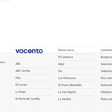
Diario Vasco
Leonotic
El Comercio
Burgosc
abria.
ABC
Ideal
Salaman
ABC Sevilla
Sur
Todoalic
Hoy
Las Provincias
Piso Com
El Correo
El Diario Montañés
Autocasi
La Rioja
La Voz Digital
Oferplan
El Norte de Castilla
La Verdad
Pisos.co