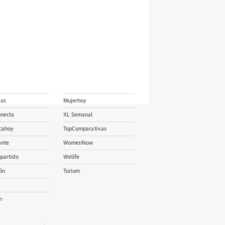
ias
Mujerhoy
onecta
XL Semanal
cahoy
TopComparativas
ante
WomenNow
partido
Welife
ón
Turium
m