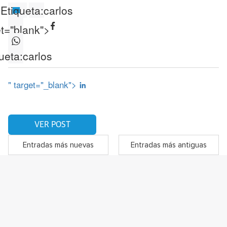
Etiqueta:
carlos
et="blank">
ueta:
carlos
" target="_blank">
VER POST
Entradas más nuevas
Entradas más antiguas