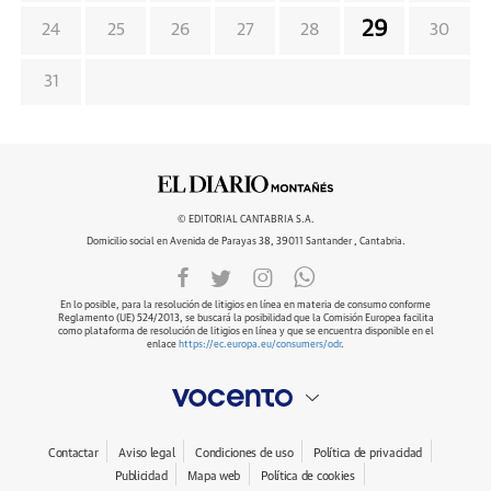
29
24
25
26
27
28
30
31
© EDITORIAL CANTABRIA S.A.
Domicilio social en Avenida de Parayas 38, 39011 Santander , Cantabria.
En lo posible, para la resolución de litigios en línea en materia de consumo conforme
Reglamento (UE) 524/2013, se buscará la posibilidad que la Comisión Europea facilita
como plataforma de resolución de litigios en línea y que se encuentra disponible en el
enlace
https://ec.europa.eu/consumers/odr
.
Contactar
Aviso legal
Condiciones de uso
Política de privacidad
Publicidad
Mapa web
Política de cookies