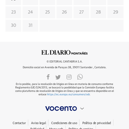
23
24
25
26
27
28
29
30
31
© EDITORIAL CANTABRIA S.A.
Domicilio social en Avenida de Parayas 38, 39011 Santander , Cantabria.
En lo posible, para la resolución de litigios en línea en materia de consumo conforme
Reglamento (UE) 524/2013, se buscará la posibilidad que la Comisión Europea facilita
como plataforma de resolución de litigios en línea y que se encuentra disponible en el
enlace
https://ec.europa.eu/consumers/odr
.
Contactar
Aviso legal
Condiciones de uso
Política de privacidad