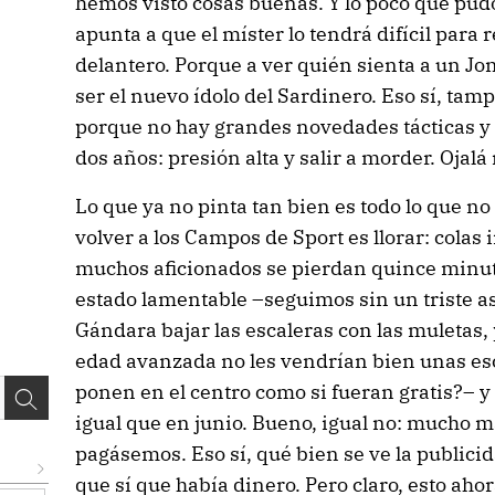
hemos visto cosas buenas. Y lo poco que pu
apunta a que el míster lo tendrá difícil para 
delantero. Porque a ver quién sienta a un J
ser el nuevo ídolo del Sardinero. Eso sí, tam
porque no hay grandes novedades tácticas y 
dos años: presión alta y salir a morder. Ojalá
Lo que ya no pinta tan bien es todo lo que n
volver a los Campos de Sport es llorar: cola
muchos aficionados se pierdan quince minuto
estado lamentable –seguimos sin un triste a
Gándara bajar las escaleras con las muletas,
edad avanzada no les vendrían bien unas es
ponen en el centro como si fueran gratis?– y 
igual que en junio. Bueno, igual no: mucho m
pagásemos. Eso sí, qué bien se ve la publicid
que sí que había dinero. Pero claro, esto aho