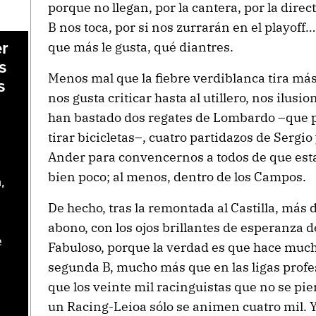
porque no llegan, por la cantera, por la dire
B nos toca, por si nos zurrarán en el playoff…
que más le gusta, qué diantres.
er
s
Menos mal que la fiebre verdiblanca tira más
s
nos gusta criticar hasta al utillero, nos ilus
han bastado dos regates de Lombardo –que p
tirar bicicletas–, cuatro partidazos de Sergio
Ander para convencernos a todos de que est
bien poco; al menos, dentro de los Campos.
,
De hecho, tras la remontada al Castilla, más 
abono, con los ojos brillantes de esperanza d
e
Fabuloso, porque la verdad es que hace mucho
segunda B, mucho más que en las ligas profes
que los veinte mil racinguistas que no se pie
un Racing-Leioa sólo se animen cuatro mil. Y