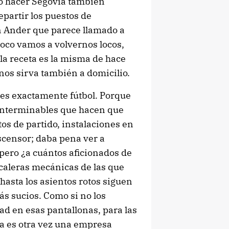
do hacer Segovia también
repartir los puestos de
on Ander que parece llamado a
poco vamos a volvernos locos,
la receta es la misma de hace
 nos sirva también a domicilio.
o es exactamente fútbol. Porque
s interminables que hacen que
s de partido, instalaciones en
scensor; daba pena ver a
 pero ¿a cuántos aficionados de
caleras mecánicas de las que
hasta los asientos rotos siguen
ás sucios. Como si no los
ad en esas pantallonas, para las
ra es otra vez una empresa