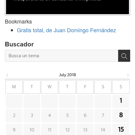
Bookmarks
Gratis total, de Juan Domingo Fernández
Buscador
July
2018
M
T
W
T
F
S
S
1
8
2
3
4
5
6
7
15
9
10
11
12
13
14