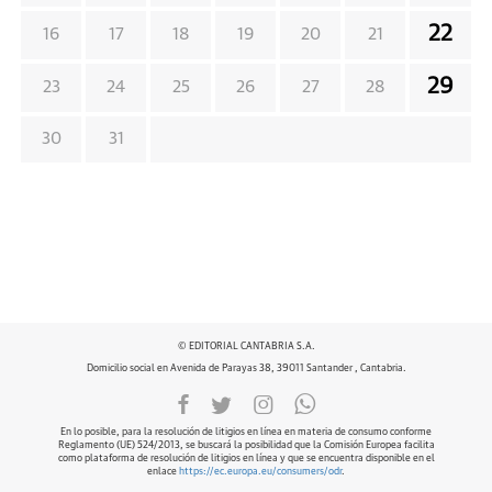
22
16
17
18
19
20
21
29
23
24
25
26
27
28
30
31
© EDITORIAL CANTABRIA S.A.
Domicilio social en Avenida de Parayas 38, 39011 Santander , Cantabria.
En lo posible, para la resolución de litigios en línea en materia de consumo conforme
Reglamento (UE) 524/2013, se buscará la posibilidad que la Comisión Europea facilita
como plataforma de resolución de litigios en línea y que se encuentra disponible en el
enlace
https://ec.europa.eu/consumers/odr
.