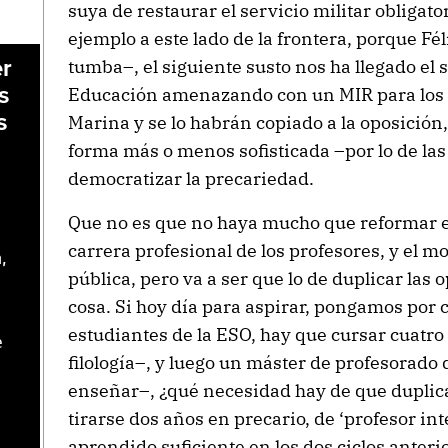
suya de restaurar el servicio militar obligat
ejemplo a este lado de la frontera, porque Fé
tumba–, el siguiente susto nos ha llegado el 
er
Educación amenazando con un MIR para los 
s
s
Marina y se lo habrán copiado a la oposición,
forma más o menos sofisticada –por lo de las
democratizar la precariedad.
Que no es que no haya mucho que reformar en
carrera profesional de los profesores, y el m
,
pública, pero va a ser que lo de duplicar las
cosa.
Si hoy día para aspirar, pongamos por 
estudiantes de la ESO, hay que cursar cuatr
e
filología–, y luego un máster de profesorado
enseñar–, ¿qué necesidad hay de que duplica
tirarse dos años en precario, de ‘profesor i
aprendido suficiente en los dos ciclos anteri