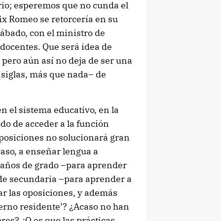
orio; esperemos que no cunda el
lix Romeo se retorcería en su
sábado, con el ministro de
docentes. Que será idea de
 pero aún así no deja de ser una
 siglas, más que nada– de
 el sistema educativo, en la
odo de acceder a la función
 oposiciones no solucionará gran
caso, a enseñar lengua a
o años de grado –para aprender
 de secundaria –para aprender a
r las oposiciones, y además
nterno residente’? ¿Acaso no han
ores? ¿O es que las prácticas