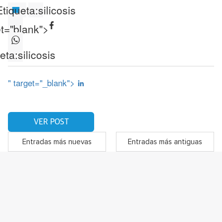
Etiqueta:
silicosis
et="blank">
eta:
silicosis
" target="_blank">
VER POST
Entradas más nuevas
Entradas más antiguas