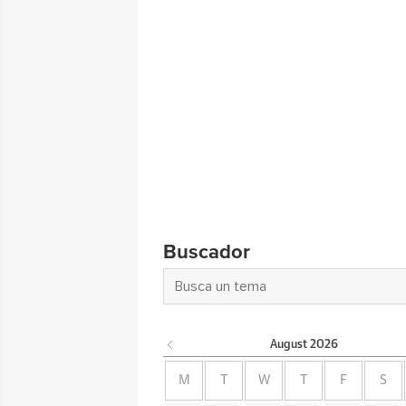
Buscador
August
2026
M
T
W
T
F
S