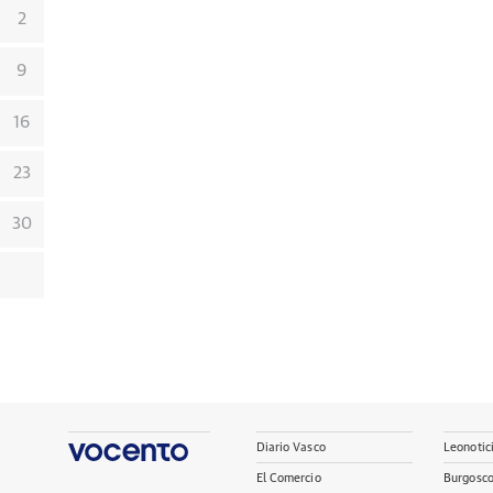
2
9
16
23
30
Diario Vasco
Leonotic
El Comercio
Burgosc