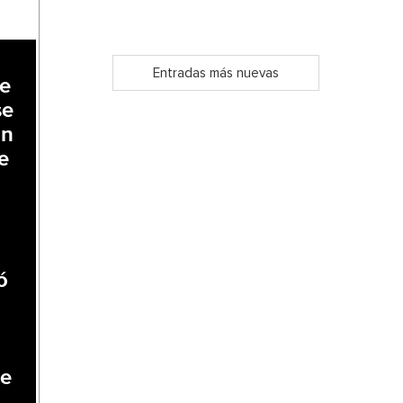
Entradas más nuevas
ue
se
En
e
ó
ue