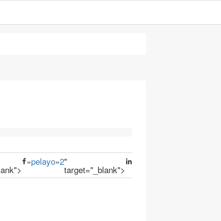
»
pelayo
»
2
"
lank">
target="_blank">