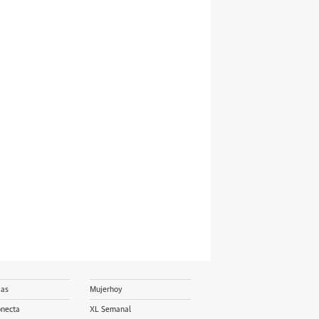
ias
Mujerhoy
onecta
XL Semanal