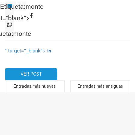
Etiqueta:
monte
et="blank">
ueta:
monte
" target="_blank">
VER POST
Entradas más nuevas
Entradas más antiguas