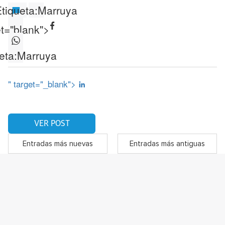
tiqueta:
Marruya
et="blank">
eta:
Marruya
" target="_blank">
VER POST
Entradas más nuevas
Entradas más antiguas