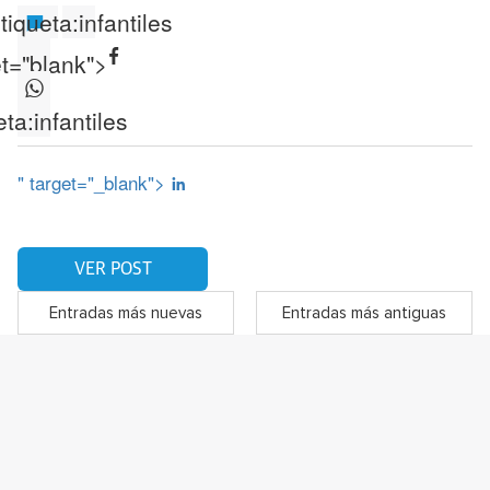
tiqueta:
infantiles
et="blank">
eta:
infantiles
" target="_blank">
VER POST
Entradas más nuevas
Entradas más antiguas