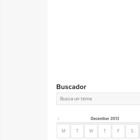
Buscador
December
2013
M
T
W
T
F
S