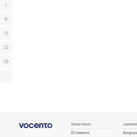
1
8
15
22
29
Diario Vasco
Leonotic
El Comercio
Burgosc