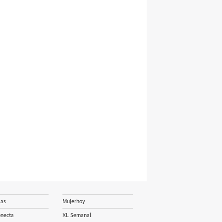
ias
Mujerhoy
onecta
XL Semanal