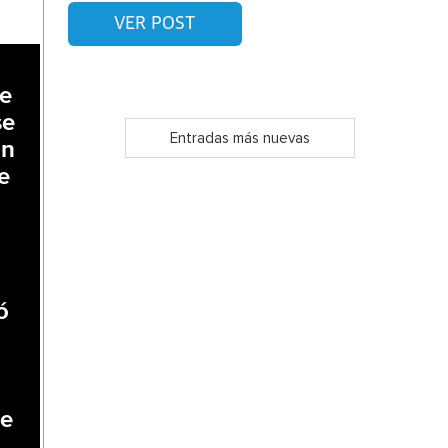
VER POST
ue
se
Entradas más nuevas
En
e
ó
ue