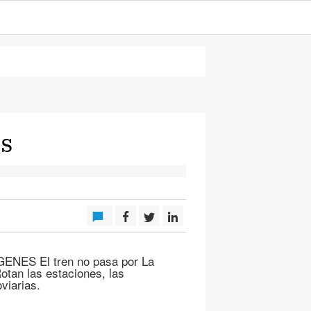
es
NES El tren no pasa por La
Rotan las estaciones, las
viarias.