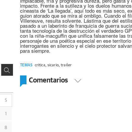
implacable, fría y progresiva dureza, pero gasta y 
impacto. Frente a la sutileza y los duelos humanos
cineasta de ‘La llegada’, aquí todo es más seco, e
guion atorado que se mira al ombligo. Cuando el f
Villeneuve, resulta solvente. Lástima que del estil
pasado a un laberinto de franquicia de guerra suci
tanta tecnología de la destrucción el verdadero GPS
con la niña-macguffin que unifica falsamente las t
personaje de una poética especial en ese territori
interrogantes en silencio y el cielo protector salv
para siempre.
TEMAS
critica
,
sicario
,
trailer
Comentarios
S
1
8