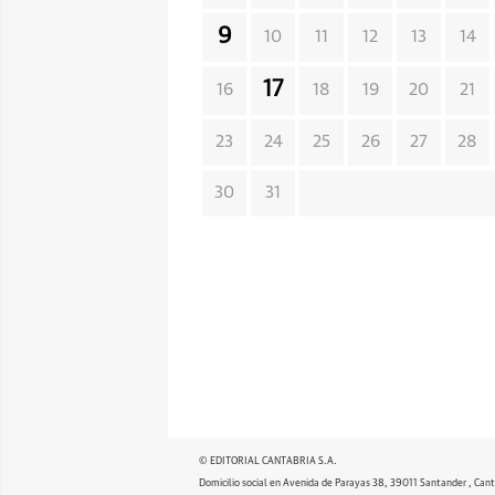
9
10
11
12
13
14
17
16
18
19
20
21
23
24
25
26
27
28
30
31
© EDITORIAL CANTABRIA S.A.
Domicilio social en Avenida de Parayas 38, 39011 Santander , Cant