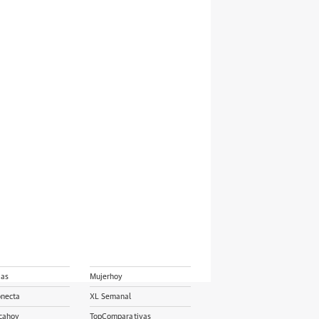
ias
Mujerhoy
onecta
XL Semanal
cahoy
TopComparativas