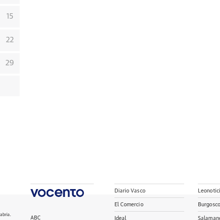
15
22
29
Diario Vasco
Leonotic
El Comercio
Burgosc
abria.
ABC
Ideal
Salaman