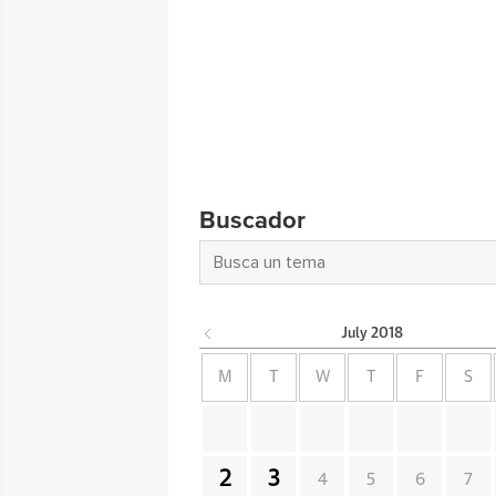
Buscador
July
2018
M
T
W
T
F
S
2
3
4
5
6
7