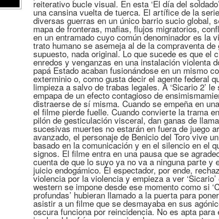
reiterativo bucle visual. En esta ‘El día del solda
una cansina vuelta de tuerca. El artífice de la seri
diversas guerras en un único barrio sucio global,
mapa de fronteras, mafias, flujos migratorios, con
en un entramado cuyo común denominador es la vio
trato humano se asemeja al de la compraventa de
supuesto, nada original. Lo que sucede es que el c
enredos y venganzas en una instalación violenta do
papá Estado acaban fusionándose en un mismo conc
exterminio o, como gusta decir el agente federal q
limpieza a salvo de trabas legales. A ‘Sicario 2’ 
empapa de un efecto contagioso de ensimismamient
distraerse de sí misma. Cuando se empeña en una m
el filme pierde fuelle. Cuando convierte la trama e
pilón de gesticulación visceral, dan ganas de llam
sucesivas muertes no estarán en fuera de juego a
avanzado, el personaje de Benicio del Toro vive un 
basado en la comunicación y en el silencio en el q
signos. El filme entra en una pausa que se agrade
cuenta de que lo suyo ya no va a ninguna parte y e
juicio endogámico. El espectador, por ende, rechaz
violencia por la violencia y empieza a ver ‘Sicario’
western se impone desde ese momento como si ‘Ce
profundas’ hubieran llamado a la puerta para poner
asistir a un filme que se desmayaba en sus agóni
oscura funciona por reincidencia. No es apta para