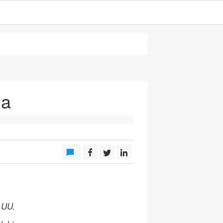
ia
 UU.
.