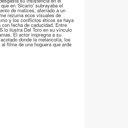
desgasta su insistencia en el
 que en ‘Sicario’ subrayaba el
xento de matices, aferrado a un
ilme rezuma ecos visuales de
ismo y los conflictos éticos se haya
a con fecha de caducidad. Entre
 lo ilustra Del Toro en su vínculo
ramas. El actor impregna a su
o acotado donde la melancolía, los
an al filme de una hoguera que arde