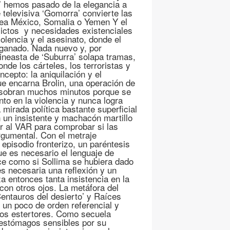
do’ hemos pasado de la elegancia a
e televisiva ‘Gomorra’ convierte las
 sea México, Somalia o Yemen Y el
flictos y necesidades existenciales
lencia y el asesinato, donde el
 ganado. Nada nuevo y, por
ineasta de ‘Suburra’ solapa tramas,
nde los cárteles, los terroristas y
epto: la aniquilación y el
ue encarna Brolin, una operación de
le sobran muchos minutos porque se
o en la violencia y nunca logra
irada política bastante superficial
n un insistente y machacón martillo
ar al VAR para comprobar si las
rgumental. Con el metraje
episodio fronterizo, un paréntesis
ue es necesario el lenguaje de
ce como si Sollima se hubiera dado
s necesaria una reflexión y un
a entonces tanta insistencia en la
 con otros ojos. La metáfora del
ntauros del desierto’ y Raíces
 un poco de orden referencial y
cos estertores. Como secuela
 estómagos sensibles por su