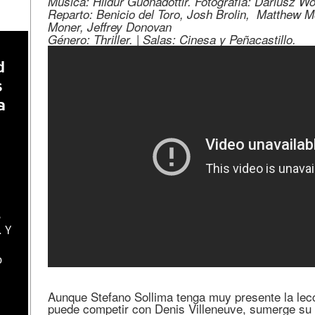
Música: Hildur Guðnadóttir. Fotografía: Dariusz Wo
Reparto: Benicio del Toro, Josh Brolin, Matthew M
Moner, Jeffrey Donovan
Género: Thriller. | Salas: Cinesa y Peñacastillo.
d
s
a
s
. Y
o
Aunque Stefano Sollima tenga muy presente la lec
puede competir con Denis Villeneuve, sumerge su 