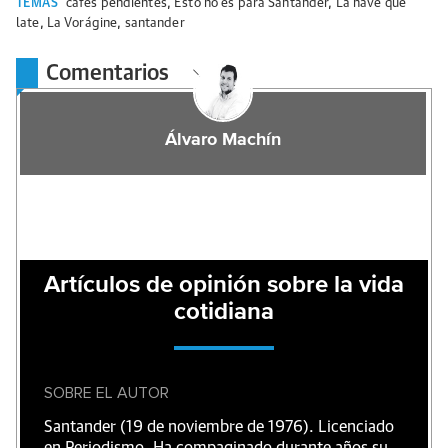
TEMAS
cafés pendientes
,
Esto no es para Santander
,
La nave que
late
,
La Vorágine
,
santander
Comentarios
Álvaro Machín
Artículos de opinión sobre la vida
cotidiana
SOBRE EL AUTOR
Santander (19 de noviembre de 1976). Licenciado