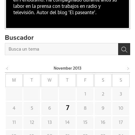
en Periodismo. Ha compaginado durante años su
labor en la prensa con trabajos en radio y
televisión. Autor del blog 'El paseante'.
Buscador
November
2013
M
T
W
T
F
S
S
1
2
3
7
4
5
6
8
9
10
11
12
13
14
15
16
17