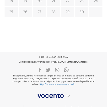
18
19
20
21
22
23
24
25
26
27
28
29
30
© EDITORIAL CANTABRIA S.A.
Domicilio social en Avenida de Parayas 38, 39011 Santander , Cantabria.
En lo posible, para la resolución de litigios en línea en materia de consumo conforme
Reglamento (UE) 524/2013, se buscará la posibilidad que la Comisión Europea facilita
como plataforma de resolución de litigios en línea y que se encuentra disponible en el
enlace
https://ec.europa.eu/consumers/odr
.