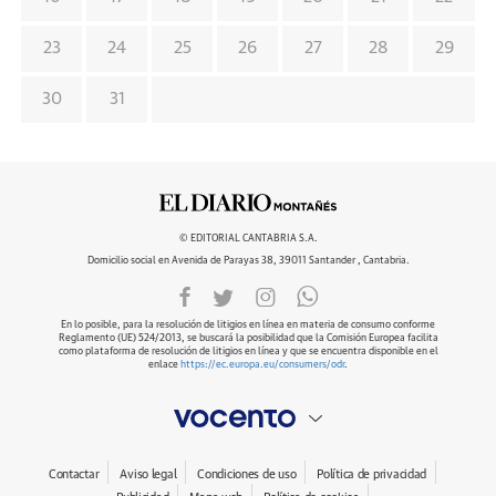
23
24
25
26
27
28
29
30
31
© EDITORIAL CANTABRIA S.A.
Domicilio social en Avenida de Parayas 38, 39011 Santander , Cantabria.
En lo posible, para la resolución de litigios en línea en materia de consumo conforme
Reglamento (UE) 524/2013, se buscará la posibilidad que la Comisión Europea facilita
como plataforma de resolución de litigios en línea y que se encuentra disponible en el
enlace
https://ec.europa.eu/consumers/odr
.
Contactar
Aviso legal
Condiciones de uso
Política de privacidad