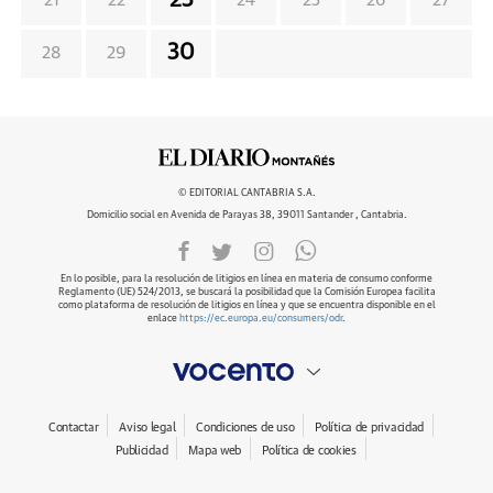
23
21
22
24
25
26
27
30
28
29
© EDITORIAL CANTABRIA S.A.
Domicilio social en Avenida de Parayas 38, 39011 Santander , Cantabria.
En lo posible, para la resolución de litigios en línea en materia de consumo conforme
Reglamento (UE) 524/2013, se buscará la posibilidad que la Comisión Europea facilita
como plataforma de resolución de litigios en línea y que se encuentra disponible en el
enlace
https://ec.europa.eu/consumers/odr
.
Contactar
Aviso legal
Condiciones de uso
Política de privacidad
Publicidad
Mapa web
Política de cookies