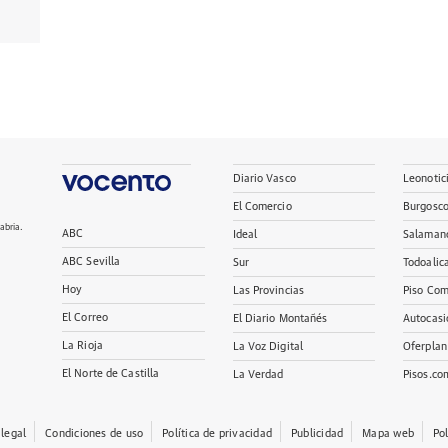
Diario Vasco
Leonotic
El Comercio
Burgosc
abria.
ABC
Ideal
Salaman
ABC Sevilla
Sur
Todoalic
Hoy
Las Provincias
Piso Com
El Correo
El Diario Montañés
Autocasi
La Rioja
La Voz Digital
Oferplan
El Norte de Castilla
La Verdad
Pisos.co
 legal
Condiciones de uso
Política de privacidad
Publicidad
Mapa web
Po