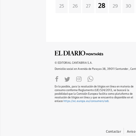
28
25
26
27
29
30
© EDITORIAL CANTABRIA S.A.
Domicilio social en Avenida de Parayas 38, 39011 Santander , Cant
En lo posible, para la resolución de litigios en línea en materia de
consumo conforme Reglamento (UE) 524/2013, se buscará la
posibilidad que la Comisión Europea facilita como plataforma de
resolución de litigios en línea y que se encuentra disponible en el
enlace
https://ec.europa.eu/consumers/odr
.
Contactar
Aviso