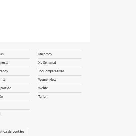
ias
Mujerhoy
onecta
XL Semanal
cahoy
TopComparativas
ante
WomenNow
partido
Welife
ón
Turium
m
lítica de cookies