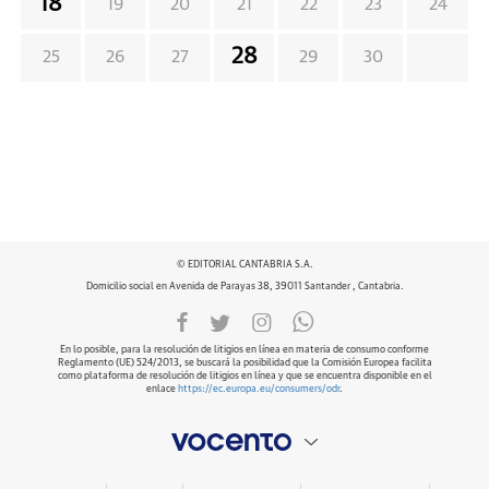
18
19
20
21
22
23
24
28
25
26
27
29
30
© EDITORIAL CANTABRIA S.A.
Domicilio social en Avenida de Parayas 38, 39011 Santander , Cantabria.
En lo posible, para la resolución de litigios en línea en materia de consumo conforme
Reglamento (UE) 524/2013, se buscará la posibilidad que la Comisión Europea facilita
como plataforma de resolución de litigios en línea y que se encuentra disponible en el
enlace
https://ec.europa.eu/consumers/odr
.