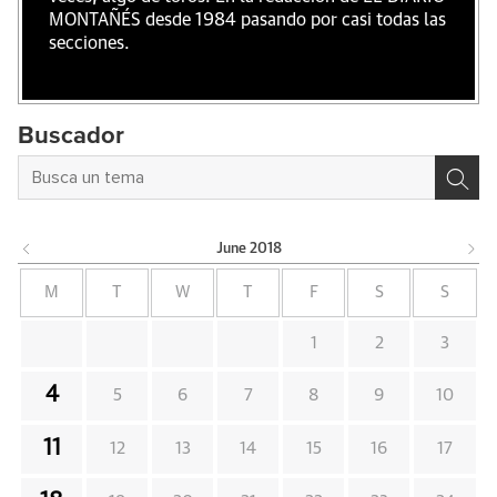
MONTAÑÉS desde 1984 pasando por casi todas las
secciones.
Buscador
June
2018
M
T
W
T
F
S
S
1
2
3
4
5
6
7
8
9
10
11
12
13
14
15
16
17