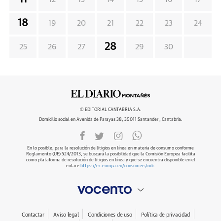
18
19
20
21
22
23
24
28
25
26
27
29
30
© EDITORIAL CANTABRIA S.A.
Domicilio social en Avenida de Parayas 38, 39011 Santander , Cantabria.
En lo posible, para la resolución de litigios en línea en materia de consumo conforme
Reglamento (UE) 524/2013, se buscará la posibilidad que la Comisión Europea facilita
como plataforma de resolución de litigios en línea y que se encuentra disponible en el
enlace
https://ec.europa.eu/consumers/odr
.
Contactar
Aviso legal
Condiciones de uso
Política de privacidad