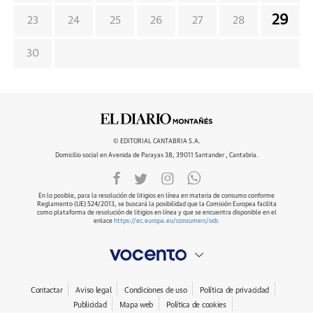
29
23
24
25
26
27
28
30
© EDITORIAL CANTABRIA S.A.
Domicilio social en Avenida de Parayas 38, 39011 Santander , Cantabria.
En lo posible, para la resolución de litigios en línea en materia de consumo conforme
Reglamento (UE) 524/2013, se buscará la posibilidad que la Comisión Europea facilita
como plataforma de resolución de litigios en línea y que se encuentra disponible en el
enlace
https://ec.europa.eu/consumers/odr
.
Contactar
Aviso legal
Condiciones de uso
Política de privacidad
Publicidad
Mapa web
Política de cookies