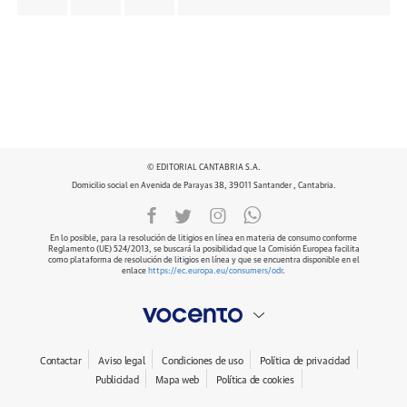
© EDITORIAL CANTABRIA S.A.
Domicilio social en Avenida de Parayas 38, 39011 Santander , Cantabria.
En lo posible, para la resolución de litigios en línea en materia de consumo conforme
Reglamento (UE) 524/2013, se buscará la posibilidad que la Comisión Europea facilita
como plataforma de resolución de litigios en línea y que se encuentra disponible en el
enlace
https://ec.europa.eu/consumers/odr
.
Contactar
Aviso legal
Condiciones de uso
Política de privacidad
Publicidad
Mapa web
Política de cookies