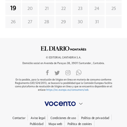
19
20
21
22
23
24
25
26
27
28
29
30
31
© EDITORIAL CANTABRIA S.A.
Domicilio social en Avenida de Parayas 38, 39011 Santander , Cantabria.
En lo posible, para la resolución de litigios en línea en materia de consumo conforme
Reglamento (UE) 524/2013, se buscará la posibilidad que la Comisión Europea facilita
como plataforma de resolución de litigios en línea y que se encuentra disponible en el
enlace
https://ec.europa.eu/consumers/odr
.
Contactar
Aviso legal
Condiciones de uso
Política de privacidad
Publicidad
Mapa web
Política de cookies