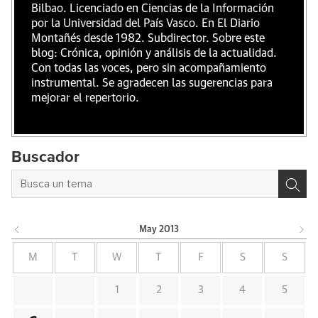
Bilbao. Licenciado en Ciencias de la Información
por la Universidad del País Vasco. En El Diario
Montañés desde 1982. Subdirector. Sobre este
blog: Crónica, opinión y análisis de la actualidad.
Con todas las voces, pero sin acompañamiento
instrumental. Se agradecen las sugerencias para
mejorar el repertorio.
Buscador
May
2013
M
T
W
T
F
S
S
1
2
3
4
5