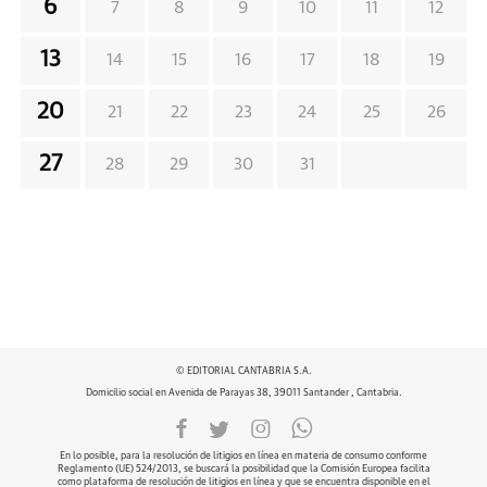
6
7
8
9
10
11
12
13
14
15
16
17
18
19
20
21
22
23
24
25
26
27
28
29
30
31
© EDITORIAL CANTABRIA S.A.
Domicilio social en Avenida de Parayas 38, 39011 Santander , Cantabria.
En lo posible, para la resolución de litigios en línea en materia de consumo conforme
Reglamento (UE) 524/2013, se buscará la posibilidad que la Comisión Europea facilita
como plataforma de resolución de litigios en línea y que se encuentra disponible en el