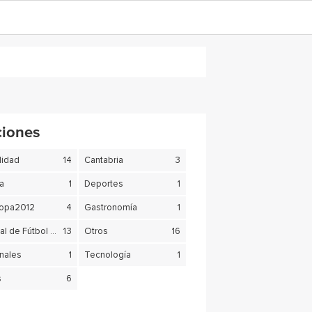
ciones
lidad
14
Cantabria
3
ra
1
Deportes
1
copa2012
4
Gastronomía
1
Mundial de Fútbol Brasil 2014
13
Otros
16
nales
1
Tecnología
1
s
6