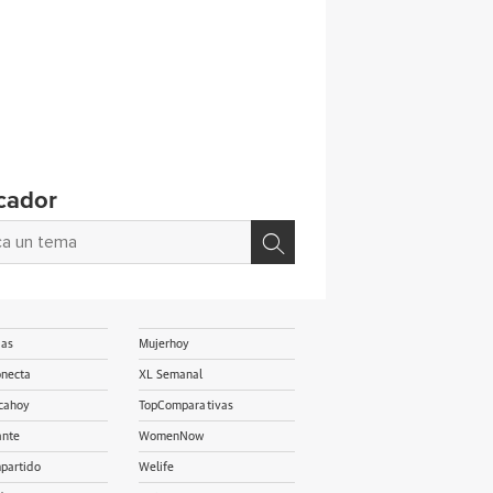
cador
ias
Mujerhoy
onecta
XL Semanal
cahoy
TopComparativas
ante
WomenNow
partido
Welife