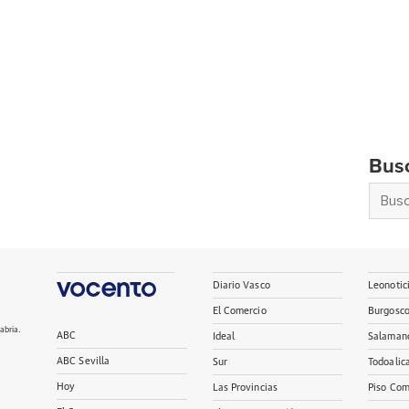
Bus
Diario Vasco
Leonotic
El Comercio
Burgosc
abria.
ABC
Ideal
Salaman
ABC Sevilla
Sur
Todoalic
Hoy
Las Provincias
Piso Com