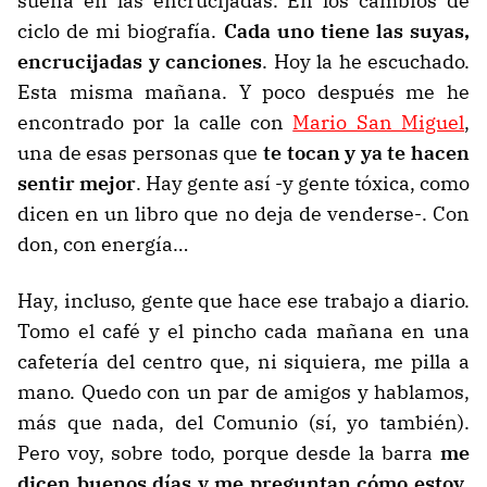
suena en las encrucijadas. En los cambios de
ciclo de mi biografía.
Cada uno tiene las suyas,
encrucijadas y canciones
. Hoy la he escuchado.
Esta misma mañana. Y poco después me he
encontrado por la calle con
Mario San Miguel
,
una de esas personas que
te tocan y ya te hacen
sentir mejor
. Hay gente así -y gente tóxica, como
dicen en un libro que no deja de venderse-. Con
don, con energía…
Hay, incluso, gente que hace ese trabajo a diario.
Tomo el café y el pincho cada mañana en una
cafetería del centro que, ni siquiera, me pilla a
mano. Quedo con un par de amigos y hablamos,
más que nada, del Comunio (sí, yo también).
Pero voy, sobre todo, porque desde la barra
me
dicen buenos días y me preguntan cómo estoy
.