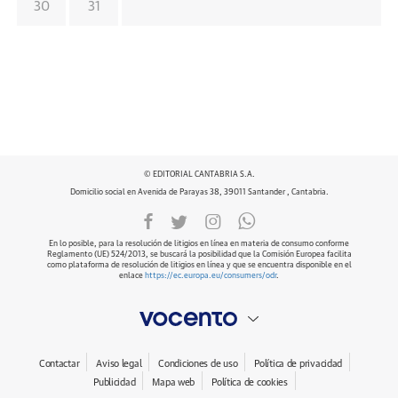
30
31
© EDITORIAL CANTABRIA S.A.
Domicilio social en Avenida de Parayas 38, 39011 Santander , Cantabria.
En lo posible, para la resolución de litigios en línea en materia de consumo conforme
Reglamento (UE) 524/2013, se buscará la posibilidad que la Comisión Europea facilita
como plataforma de resolución de litigios en línea y que se encuentra disponible en el
enlace
https://ec.europa.eu/consumers/odr
.
Contactar
Aviso legal
Condiciones de uso
Política de privacidad
Publicidad
Mapa web
Política de cookies