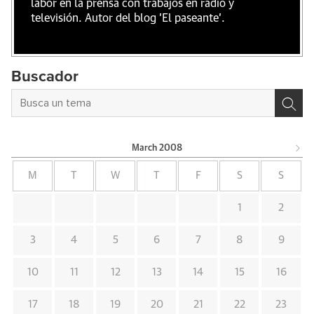
labor en la prensa con trabajos en radio y
televisión. Autor del blog 'El paseante'.
Buscador
March
2008
M
T
W
T
F
S
S
1
2
3
4
5
6
7
8
9
10
11
12
13
14
15
16
17
18
19
20
21
22
23