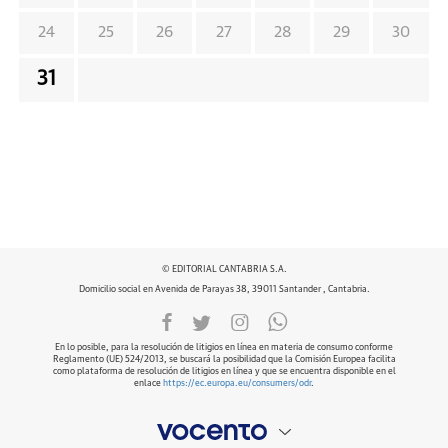
24
25
26
27
28
29
30
31
© EDITORIAL CANTABRIA S.A.
Domicilio social en Avenida de Parayas 38, 39011 Santander , Cantabria.
En lo posible, para la resolución de litigios en línea en materia de consumo conforme
Reglamento (UE) 524/2013, se buscará la posibilidad que la Comisión Europea facilita
como plataforma de resolución de litigios en línea y que se encuentra disponible en el
enlace
https://ec.europa.eu/consumers/odr
.