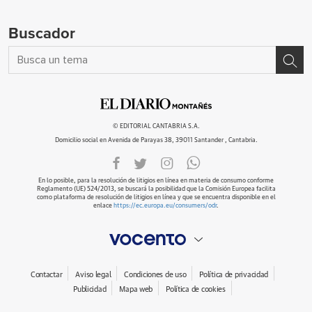
Buscador
© EDITORIAL CANTABRIA S.A.
Domicilio social en Avenida de Parayas 38, 39011 Santander , Cantabria.
En lo posible, para la resolución de litigios en línea en materia de consumo conforme
Reglamento (UE) 524/2013, se buscará la posibilidad que la Comisión Europea facilita
como plataforma de resolución de litigios en línea y que se encuentra disponible en el
enlace
https://ec.europa.eu/consumers/odr
.
Contactar
Aviso legal
Condiciones de uso
Política de privacidad
Publicidad
Mapa web
Política de cookies