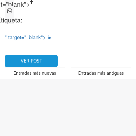
et="blank">
tiqueta:
" target="_blank">
VER POST
Entradas más nuevas
Entradas más antiguas