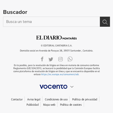
Buscador
© EDITORIAL CANTABRIA S.A.
Domicilio social en Avenida de Parayas 38, 39011 Santander , Cantabria.
En lo posible, para la resolución de litigios en línea en materia de consumo conforme
Reglamento (UE) 524/2013, se buscará la posibilidad que la Comisión Europea facilita
como plataforma de resolución de litigios en línea y que se encuentra disponible en el
enlace
https://ec.europa.eu/consumers/odr
.
Contactar
Aviso legal
Condiciones de uso
Política de privacidad
Publicidad
Mapa web
Política de cookies