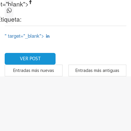
et="blank">
tiqueta:
" target="_blank">
VER POST
Entradas más nuevas
Entradas más antiguas