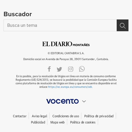
Buscador
© EDITORIAL CANTABRIA S.A.
Domicilio social en Avenida de Parayas 38, 39011 Santander , Cantabria.
En lo posible, para la resolución de litigios en línea en materia de consumo conforme
Reglamento (UE) 524/2013, se buscará la posibilidad que la Comisión Europea facilita
como plataforma de resolución de litigios en línea y que se encuentra disponible en el
enlace
https://ec.europa.eu/consumers/odr
.
Contactar
Aviso legal
Condiciones de uso
Política de privacidad
Publicidad
Mapa web
Política de cookies