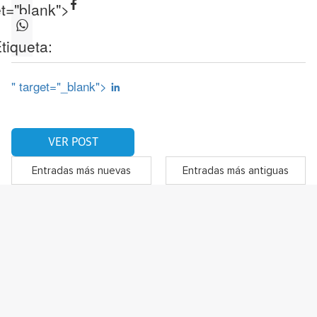
et="blank">
tiqueta:
" target="_blank">
VER POST
Entradas más nuevas
Entradas más antiguas