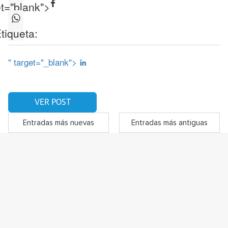
et="blank">
tiqueta:
" target="_blank">
VER POST
Entradas más nuevas
Entradas más antiguas