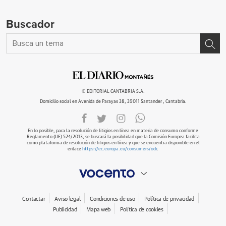
Buscador
© EDITORIAL CANTABRIA S.A.
Domicilio social en Avenida de Parayas 38, 39011 Santander , Cantabria.
En lo posible, para la resolución de litigios en línea en materia de consumo conforme
Reglamento (UE) 524/2013, se buscará la posibilidad que la Comisión Europea facilita
como plataforma de resolución de litigios en línea y que se encuentra disponible en el
enlace
https://ec.europa.eu/consumers/odr
.
Contactar
Aviso legal
Condiciones de uso
Política de privacidad
Publicidad
Mapa web
Política de cookies